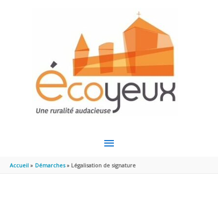
Aller au contenu
Aller au pied de page
MENU
PRINCIPAL
Accueil
Démarches
Légalisation de signature