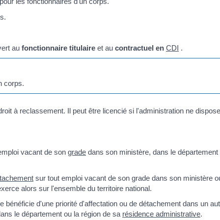
 pour les fonctionnaires d'un corps.
s.
vert au
fonctionnaire titulaire
et au
contractuel en
CDI
.
n corps.
oit à reclassement. Il peut être licencié si l'administration ne dispos
n emploi vacant de son
grade
dans son ministère, dans le département
tachement
sur tout emploi vacant de son grade dans son ministère o
xerce alors sur l'ensemble du territoire national.
e bénéficie d'une priorité d'affectation ou de détachement dans un au
 dans le département ou la région de sa
résidence administrative
.