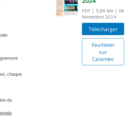
2024
e
PDF
| 5,66 Mo
| 08
Novembre 2024
Télécharger
bain
Feuilleter
sur
pagnement
Calaméo
ixé, chaque
tion du
ionale