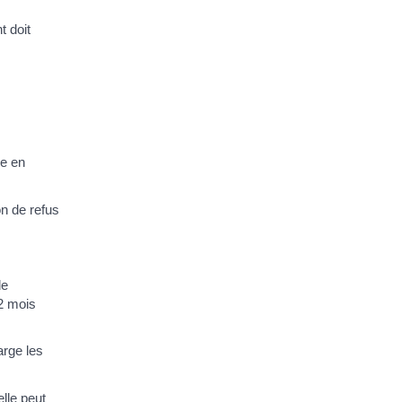
t doit
se en
on de refus
de
12 mois
arge les
lle peut