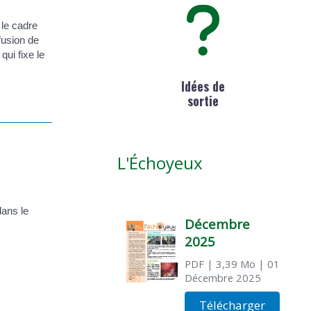
 le cadre
fusion de
qui fixe le
Idées de
sortie
L'Échoyeux
dans le
Décembre
2025
PDF
| 3,39 Mo
| 01
Décembre 2025
Télécharger