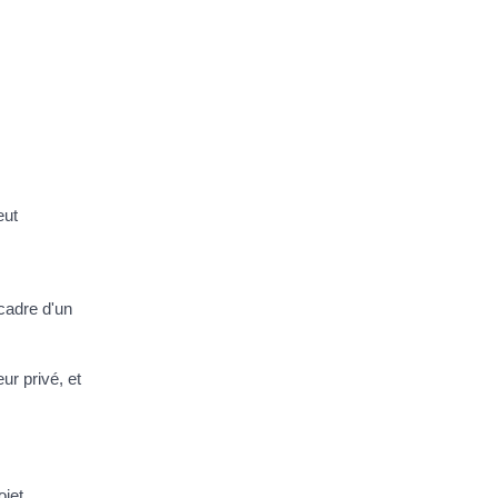
eut
 cadre d'un
ur privé, et
ojet