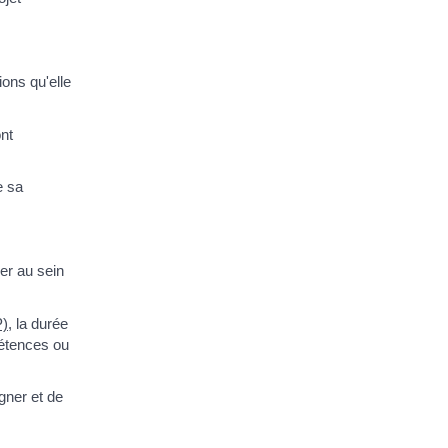
ions qu'elle
ont
e sa
er au sein
P)
, la durée
pétences ou
gner et de