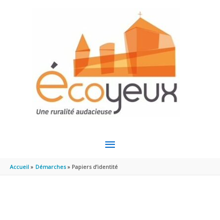
Aller au contenu
Aller au pied de page
MENU
PRINCIPAL
Accueil
Démarches
Papiers d’identité