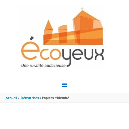
Aller au contenu
Aller au pied de page
MENU
PRINCIPAL
Accueil
Démarches
Papiers d’identité