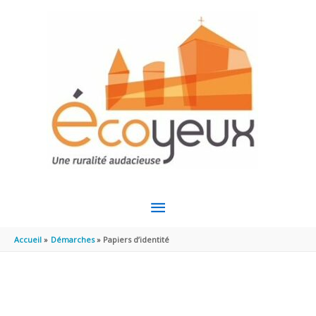
Aller au contenu
Aller au pied de page
MENU
PRINCIPAL
Accueil
Démarches
Papiers d’identité