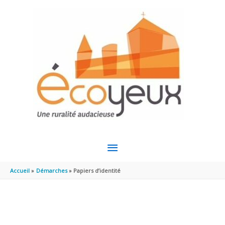
Aller au contenu
Aller au pied de page
MENU
PRINCIPAL
Accueil
Démarches
Papiers d’identité