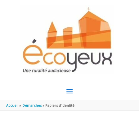
Aller au contenu
Aller au pied de page
MENU
PRINCIPAL
Accueil
Démarches
Papiers d’identité