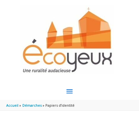
Aller au contenu
Aller au pied de page
MENU
PRINCIPAL
Accueil
Démarches
Papiers d’identité