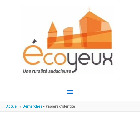
Aller au contenu
Aller au pied de page
MENU
PRINCIPAL
Accueil
Démarches
Papiers d’identité