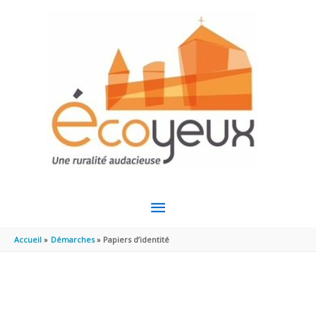
Aller au contenu
Aller au pied de page
MENU
PRINCIPAL
Accueil
Démarches
Papiers d’identité