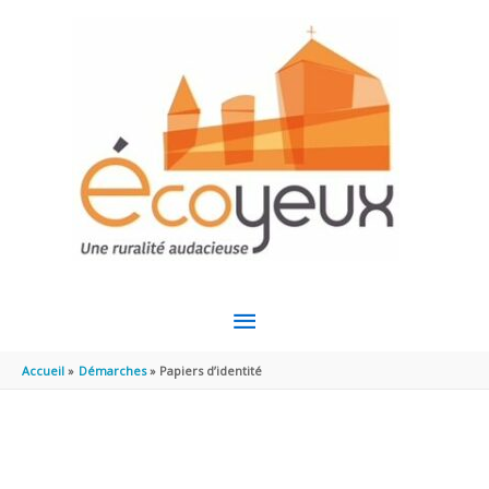
Aller au contenu
Aller au pied de page
MENU
PRINCIPAL
Accueil
Démarches
Papiers d’identité