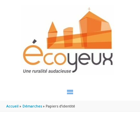
Aller au contenu
Aller au pied de page
MENU
PRINCIPAL
Accueil
Démarches
Papiers d’identité