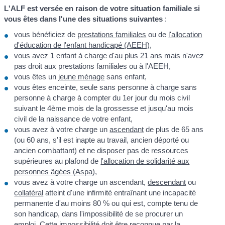
L'ALF est versée en raison de votre situation familiale si
vous êtes dans l'une des situations suivantes
:
vous bénéficiez de
prestations familiales
ou de
l'allocation
d'éducation de l'enfant handicapé (AEEH)
,
vous avez 1 enfant à charge d'au plus 21 ans mais n'avez
pas droit aux prestations familiales ou à l'AEEH,
vous êtes un
jeune ménage
sans enfant,
vous êtes enceinte, seule sans personne à charge sans
personne à charge à compter du 1
er
jour du mois civil
suivant le 4
ème
mois de la grossesse et jusqu'au mois
civil de la naissance de votre enfant,
vous avez à votre charge un
ascendant
de plus de 65 ans
(ou 60 ans, s'il est inapte au travail, ancien déporté ou
ancien combattant) et ne disposer pas de ressources
supérieures au plafond de
l'allocation de solidarité aux
personnes âgées (Aspa)
,
vous avez à votre charge un ascendant,
descendant
ou
collatéral
atteint d'une infirmité entraînant une incapacité
permanente d'au moins 80 % ou qui est, compte tenu de
son handicap, dans l'impossibilité de se procurer un
emploi. Cette impossibilité doit être reconnue par la