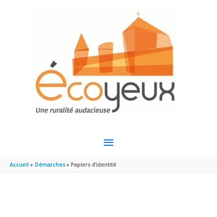
Aller au contenu
Aller au pied de page
MENU
PRINCIPAL
Accueil
Démarches
Papiers d’identité