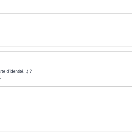
te d'identité...) ?
?