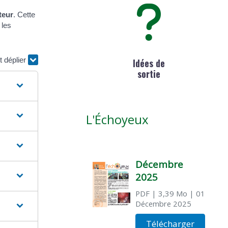
teur
. Cette
 les
t déplier
Idées de
sortie
L'Échoyeux
Décembre
2025
PDF
| 3,39 Mo
| 01
Décembre 2025
Télécharger