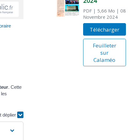
2024
PDF
| 5,66 Mo
| 08
Novembre 2024
oraire
Télécharger
Feuilleter
sur
Calaméo
teur
. Cette
 les
t déplier