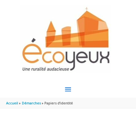
Aller au contenu
Aller au pied de page
MENU
PRINCIPAL
Accueil
Démarches
Papiers d’identité