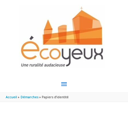
Aller au contenu
Aller au pied de page
MENU
PRINCIPAL
Accueil
Démarches
Papiers d’identité