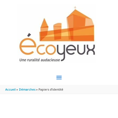
Aller au contenu
Aller au pied de page
MENU
PRINCIPAL
Accueil
Démarches
Papiers d’identité