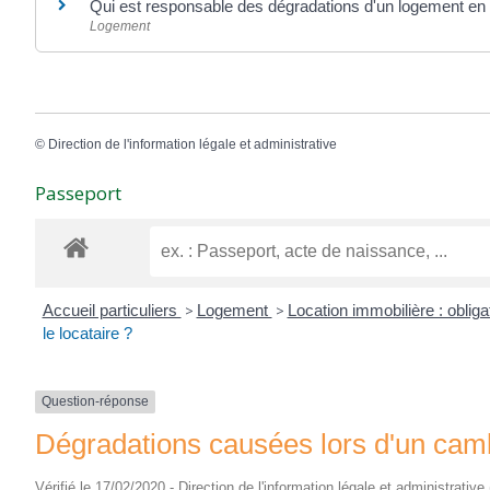
Qui est responsable des dégradations d'un logement en 
Logement
©
Direction de l'information légale et administrative
Passeport
Accueil particuliers
>
Logement
>
Location immobilière : obliga
le locataire ?
Question-réponse
Dégradations causées lors d'un cambri
Vérifié le 17/02/2020 - Direction de l'information légale et administrative