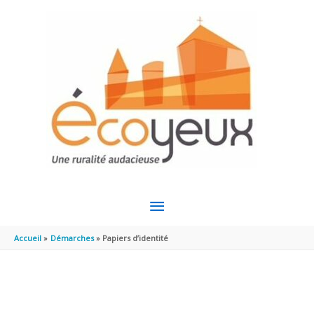
Aller au contenu
Aller au pied de page
MENU
PRINCIPAL
Accueil
Démarches
Papiers d’identité