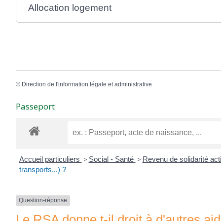
Allocation logement
©
Direction de l'information légale et administrative
Passeport
Accueil particuliers
>
Social - Santé
>
Revenu de solidarité ac
transports...) ?
Question-réponse
Le RSA donne t-il droit à d'autres ai