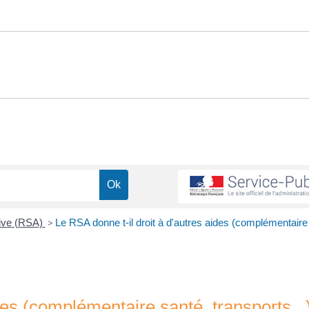
tive (RSA)
>
Le RSA donne t-il droit à d'autres aides (complémentaire
des (complémentaire santé, transports...