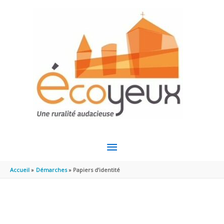
Aller au contenu
Aller au pied de page
MENU
PRINCIPAL
Accueil
Démarches
Papiers d’identité