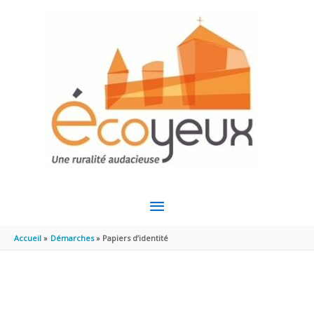
Aller au contenu
Aller au pied de page
MENU
PRINCIPAL
Accueil
Démarches
Papiers d’identité