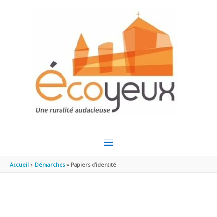
Aller au contenu
Aller au pied de page
MENU
PRINCIPAL
Accueil
Démarches
Papiers d’identité