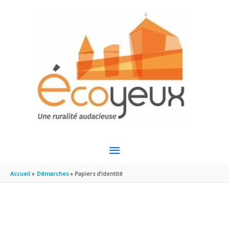
Aller au contenu
Aller au pied de page
MENU
PRINCIPAL
Accueil
Démarches
Papiers d’identité