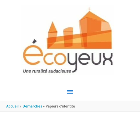
Aller au contenu
Aller au pied de page
MENU
PRINCIPAL
Accueil
Démarches
Papiers d’identité