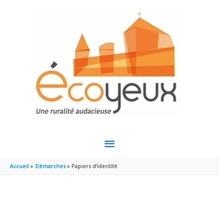
Aller au contenu
Aller au pied de page
MENU
PRINCIPAL
Accueil
Démarches
Papiers d’identité