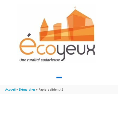
Aller au contenu
Aller au pied de page
MENU
PRINCIPAL
Accueil
Démarches
Papiers d’identité