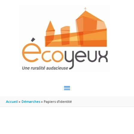
Aller au contenu
Aller au pied de page
MENU
PRINCIPAL
Accueil
Démarches
Papiers d’identité