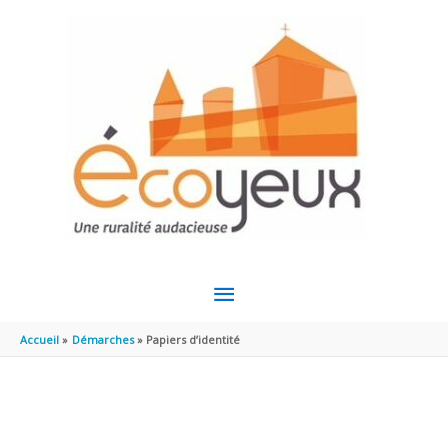
Aller au contenu
Aller au pied de page
MENU
PRINCIPAL
Accueil
Démarches
Papiers d’identité