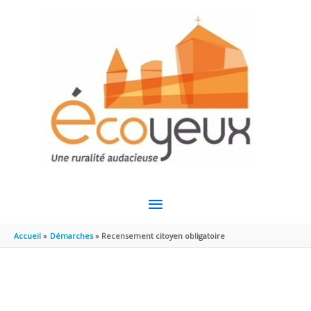
Aller au contenu
Aller au pied de page
MENU
PRINCIPAL
Accueil
Démarches
Recensement citoyen obligatoire