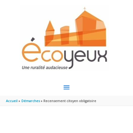
Aller au contenu
Aller au pied de page
MENU
PRINCIPAL
Accueil
Démarches
Recensement citoyen obligatoire