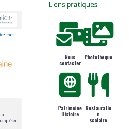
Liens pratiques
utre-mer
Nous
Photothèque
contacter
aine
Patrimoine
Restauratio
Histoire
n
t à
scolaire
compléter