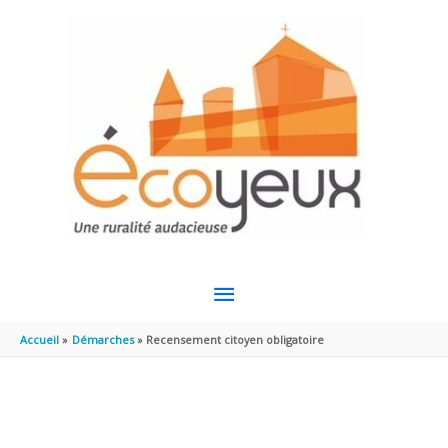
Aller au contenu
Aller au pied de page
MENU
PRINCIPAL
Accueil
Démarches
Recensement citoyen obligatoire