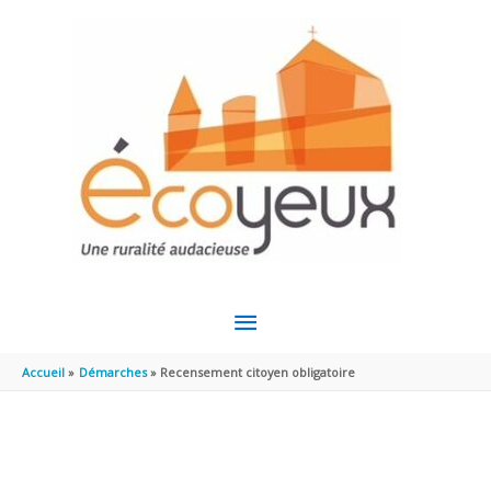
Aller au contenu
Aller au pied de page
MENU
PRINCIPAL
Accueil
Démarches
Recensement citoyen obligatoire