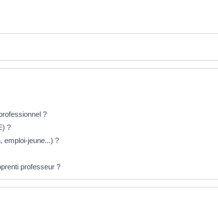
professionnel ?
E) ?
, emploi-jeune...) ?
pprenti professeur ?