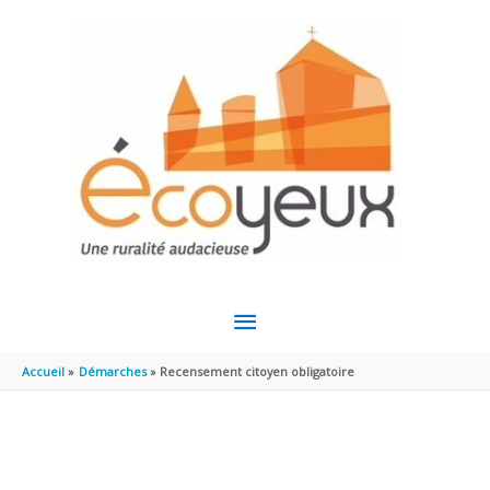
Aller au contenu
Aller au pied de page
MENU
PRINCIPAL
Accueil
Démarches
Recensement citoyen obligatoire