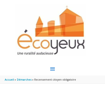
Aller au contenu
Aller au pied de page
MENU
PRINCIPAL
Accueil
Démarches
Recensement citoyen obligatoire