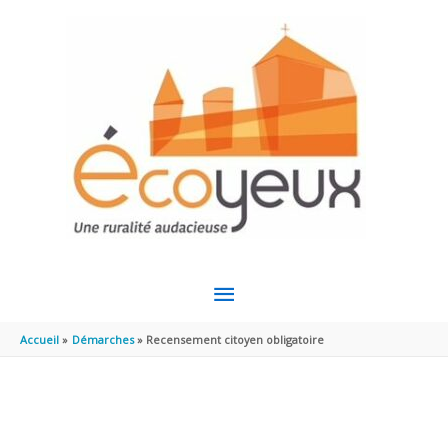
Aller au contenu
Aller au pied de page
MENU
PRINCIPAL
Accueil
Démarches
Recensement citoyen obligatoire