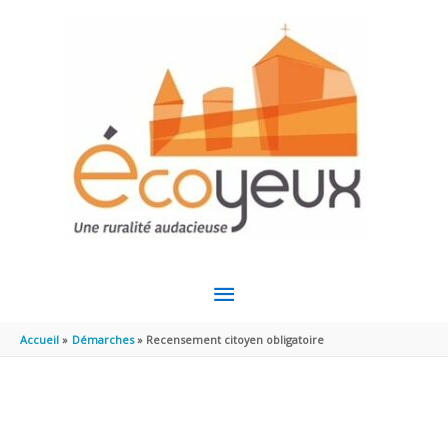
Aller au contenu
Aller au pied de page
MENU
PRINCIPAL
Accueil
Démarches
Recensement citoyen obligatoire