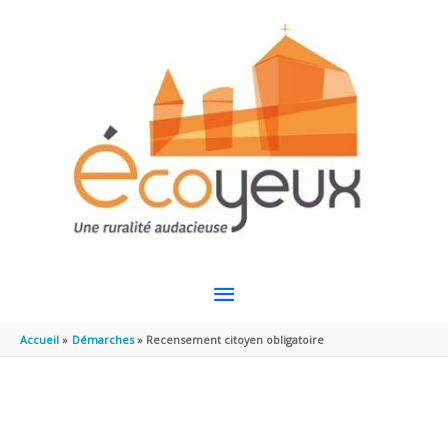
Aller au contenu
Aller au pied de page
MENU
PRINCIPAL
Accueil
Démarches
Recensement citoyen obligatoire