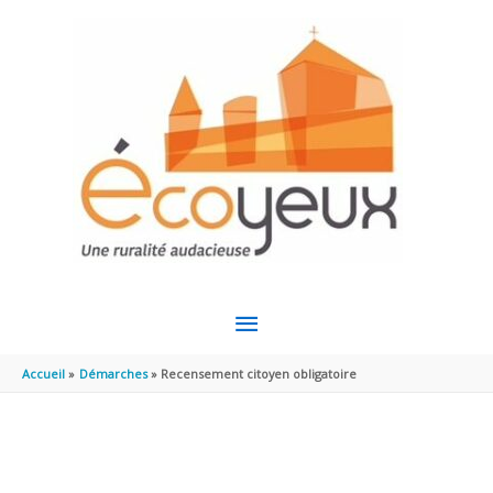
Aller au contenu
Aller au pied de page
MENU
PRINCIPAL
Accueil
Démarches
Recensement citoyen obligatoire