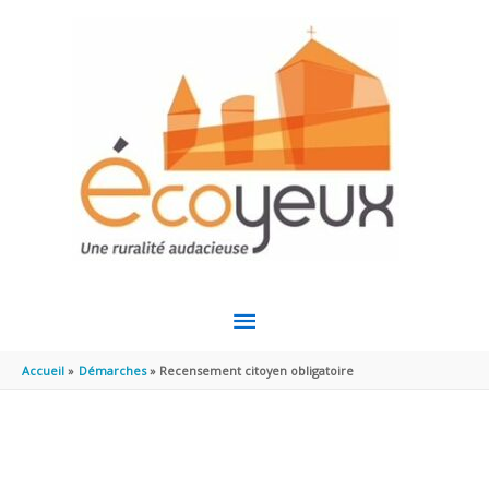
Aller au contenu
Aller au pied de page
MENU
PRINCIPAL
Accueil
Démarches
Recensement citoyen obligatoire