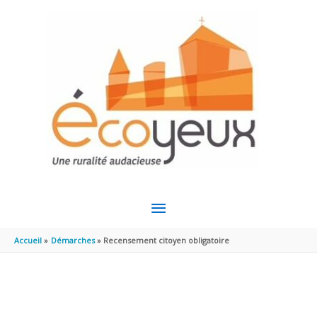
Aller au contenu
Aller au pied de page
MENU
PRINCIPAL
Accueil
Démarches
Recensement citoyen obligatoire