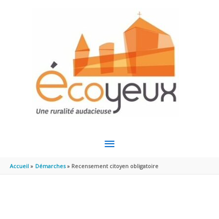
Aller au contenu
Aller au pied de page
MENU
PRINCIPAL
Accueil
Démarches
Recensement citoyen obligatoire