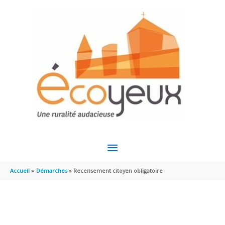
Aller au contenu
Aller au pied de page
MENU
PRINCIPAL
Accueil
Démarches
Recensement citoyen obligatoire