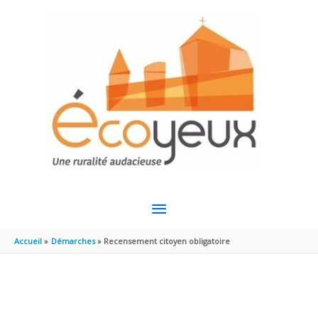
Aller au contenu
Aller au pied de page
MENU
PRINCIPAL
Accueil
Démarches
Recensement citoyen obligatoire