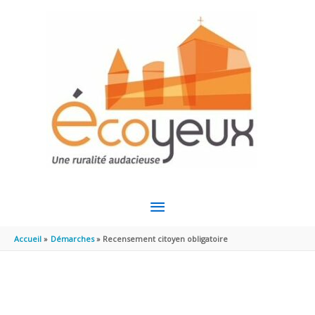
Aller au contenu
Aller au pied de page
MENU
PRINCIPAL
Accueil
Démarches
Recensement citoyen obligatoire