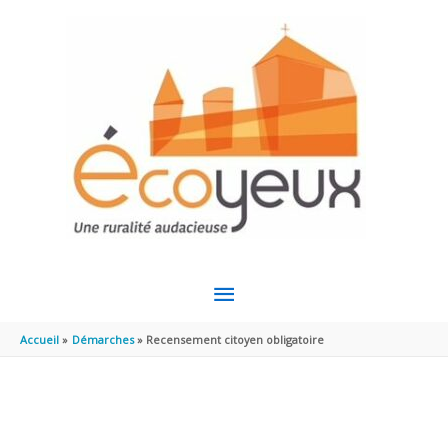
Aller au contenu
Aller au pied de page
MENU
PRINCIPAL
Accueil
Démarches
Recensement citoyen obligatoire