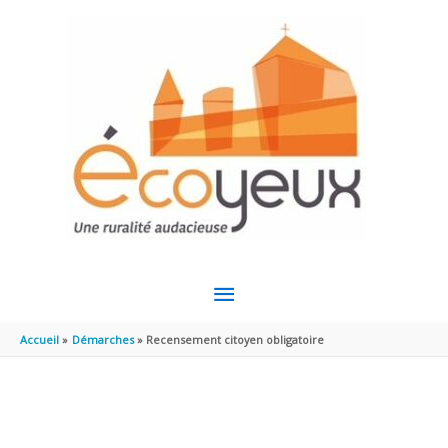
Aller au contenu
Aller au pied de page
MENU
PRINCIPAL
Accueil
Démarches
Recensement citoyen obligatoire