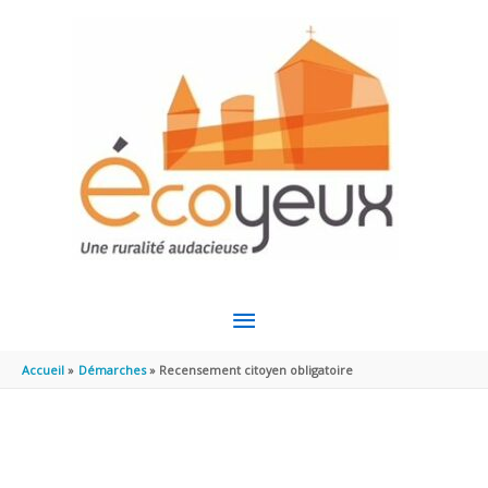
Aller au contenu
Aller au pied de page
MENU
PRINCIPAL
Accueil
Démarches
Recensement citoyen obligatoire